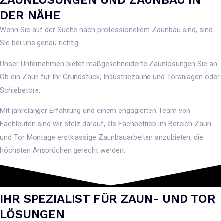
ZAUNLÖSUNGEN UND ZAUNBAU IN
DER NÄHE
Wenn Sie auf der Suche nach professionellem Zaunbau sind, sind
Sie bei uns genau richtig.
Unser Unternehmen bietet maßgeschneiderte Zaunlösungen Sie an.
Ob ein Zaun für Ihr Grundstück, Industriezäune und Toranlagen oder
Schiebetore.
Mit jahrelanger Erfahrung und einem engagierten Team von
Fachleuten sind wir stolz darauf, als Fachbetrieb im Bereich Zaun-
und Tor Montage erstklassige Zaunbauarbeiten anzubieten, die
höchsten Ansprüchen gerecht werden.
IHR SPEZIALIST FÜR ZAUN- UND TOR
LÖSUNGEN