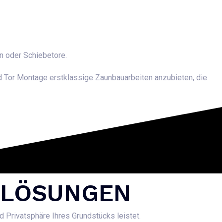
en oder Schiebetore.
nd Tor Montage erstklassige Zaunbauarbeiten anzubieten, die
R LÖSUNGEN
nd Privatsphäre Ihres Grundstücks leistet.