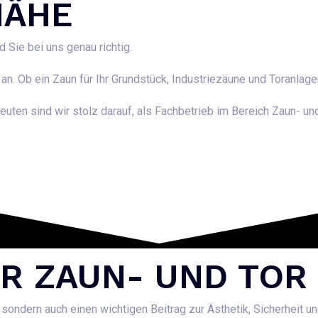
NÄHE
 Sie bei uns genau richtig.
. Ob ein Zaun für Ihr Grundstück, Industriezäune und Toranlag
euten sind wir stolz darauf, als Fachbetrieb im Bereich Zaun- u
FÜR ZAUN- UND TO
, sondern auch einen wichtigen Beitrag zur Ästhetik, Sicherheit u