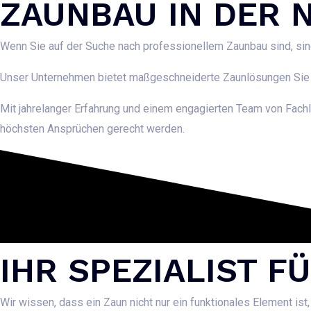
ZAUNBAU IN DER 
Wenn Sie auf der Suche nach professionellem Zaunbau sind, sind
Unser Unternehmen bietet maßgeschneiderte Zaunlösungen Sie an
Mit jahrelanger Erfahrung und einem engagierten Team von Fachl
höchsten Ansprüchen gerecht werden.
IHR SPEZIALIST 
Wir wissen, dass ein Zaun nicht nur ein funktionales Element ist