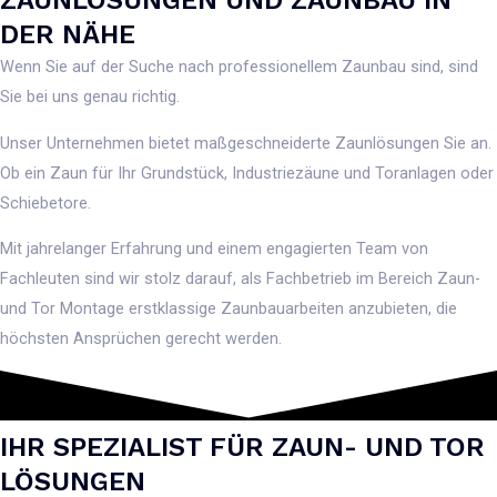
ZAUNLÖSUNGEN UND ZAUNBAU IN
DER NÄHE
Wenn Sie auf der Suche nach professionellem Zaunbau sind, sind
Sie bei uns genau richtig.
Unser Unternehmen bietet maßgeschneiderte Zaunlösungen Sie an.
Ob ein Zaun für Ihr Grundstück, Industriezäune und Toranlagen oder
Schiebetore.
Mit jahrelanger Erfahrung und einem engagierten Team von
Fachleuten sind wir stolz darauf, als Fachbetrieb im Bereich Zaun-
und Tor Montage erstklassige Zaunbauarbeiten anzubieten, die
höchsten Ansprüchen gerecht werden.
IHR SPEZIALIST FÜR ZAUN- UND TOR
LÖSUNGEN