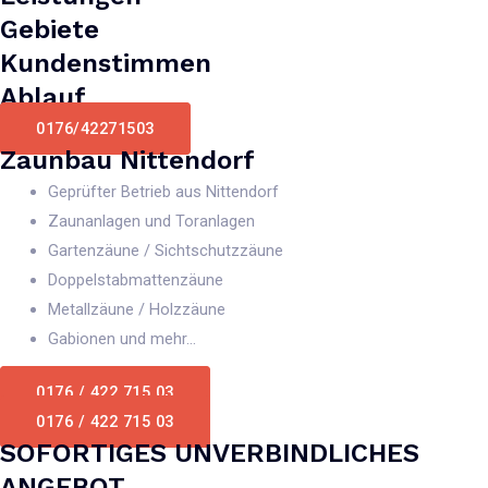
Gebiete
Kundenstimmen
Ablauf
0176/42271503
Zaunbau Nittendorf
Geprüfter Betrieb aus Nittendorf
Zaunanlagen und Toranlagen
Gartenzäune / Sichtschutzzäune
Doppelstabmattenzäune
Metallzäune / Holzzäune
Gabionen und mehr...
0176 / 422 715 03
0176 / 422 715 03
SOFORTIGES UNVERBINDLICHES
ANGEBOT