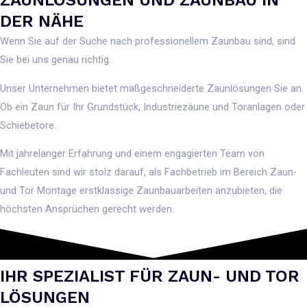
ZAUNLÖSUNGEN UND ZAUNBAU IN
DER NÄHE
Wenn Sie auf der Suche nach professionellem Zaunbau sind, sind
Sie bei uns genau richtig.
Unser Unternehmen bietet maßgeschneiderte Zaunlösungen Sie an.
Ob ein Zaun für Ihr Grundstück, Industriezäune und Toranlagen oder
Schiebetore.
Mit jahrelanger Erfahrung und einem engagierten Team von
Fachleuten sind wir stolz darauf, als Fachbetrieb im Bereich Zaun-
und Tor Montage erstklassige Zaunbauarbeiten anzubieten, die
höchsten Ansprüchen gerecht werden.
IHR SPEZIALIST FÜR ZAUN- UND TOR
LÖSUNGEN